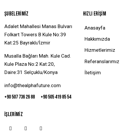
ŞUBELERIMIZ
HIZLI ERIŞIM
Adalet Mahallesi Manas Bulvarı
Anasayfa
Folkart Towers B Kule No:39
Hakkımızda
Kat:25 Bayraklı/İzmir
Hizmetlerimiz
Musalla Bağları Mah. Kule Cad.
Referanslarımız
Kule Plaza No:2 Kat:20,
Daire:31 Selçuklu/Konya
İletişim
info@thealphafuture.com
+90 507 736 26 88
+90 505 419 85 54
İŞLERIMIZ