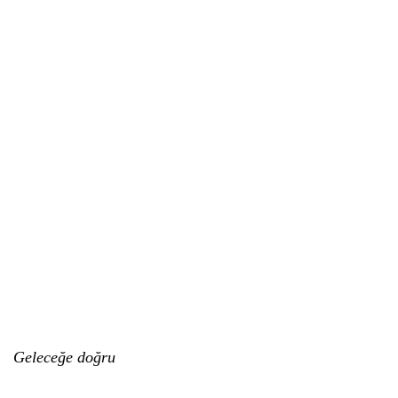
Geleceğe doğru
Alpha Future olarak, Dijital Alanlarda sunduğumuz kapsamlı