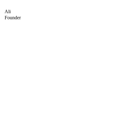
çözümlerle işletmenizi ileriye taşıyoruz.
Ali
Founder